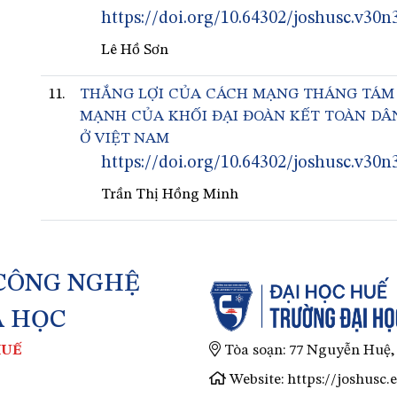
https://doi.org/10.64302/joshusc.v30n
Lê Hồ Sơn
11.
THẮNG LỢI CỦA CÁCH MẠNG THÁNG TÁM N
MẠNH CỦA KHỐI ĐẠI ĐOÀN KẾT TOÀN DÂ
Ở VIỆT NAM
https://doi.org/10.64302/joshusc.v30n
Trần Thị Hồng Minh
 CÔNG NGHỆ
A HỌC
Tòa soạn: 77 Nguyễn Huệ
HUẾ
Website: https://joshusc.