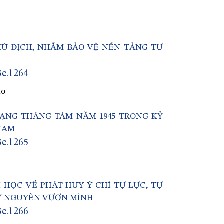
HÙ ĐỊCH, NHẰM BẢO VỆ NỀN TẢNG TƯ
3c.1264
ào
ẠNG THÁNG TÁM NĂM 1945 TRONG KỶ
NAM
3c.1265
 HỌC VỀ PHÁT HUY Ý CHÍ TỰ LỰC, TỰ
Ỷ NGUYÊN VƯƠN MÌNH
3c.1266