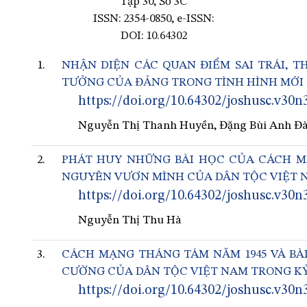
Tập 30, Số 3C
ISSN: 2354-0850, e-ISSN:
DOI: 10.64302
1.
NHẬN DIỆN CÁC QUAN ĐIỂM SAI TRÁI, T
TƯỞNG CỦA ĐẢNG TRONG TÌNH HÌNH MỚI
https://doi.org/10.64302/joshusc.v30n
Nguyễn Thị Thanh Huyền, Đặng Bùi Anh Đ
2.
PHÁT HUY NHỮNG BÀI HỌC CỦA CÁCH M
NGUYÊN VƯƠN MÌNH CỦA DÂN TỘC VIỆT 
https://doi.org/10.64302/joshusc.v30n
Nguyễn Thị Thu Hà
3.
CÁCH MẠNG THÁNG TÁM NĂM 1945 VÀ BÀI
CƯỜNG CỦA DÂN TỘC VIỆT NAM TRONG K
https://doi.org/10.64302/joshusc.v30n