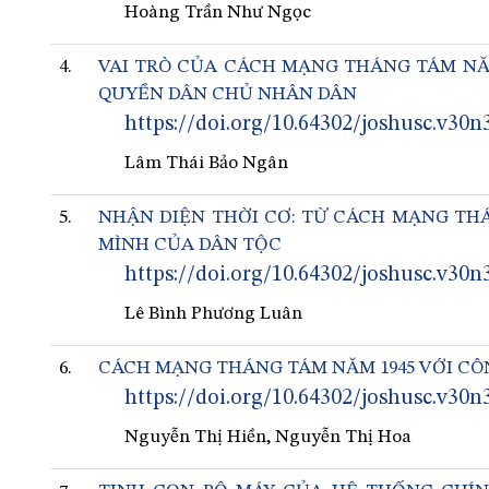
Hoàng Trần Như Ngọc
4.
VAI TRÒ CỦA CÁCH MẠNG THÁNG TÁM NĂM
QUYỀN DÂN CHỦ NHÂN DÂN
https://doi.org/10.64302/joshusc.v30n
Lâm Thái Bảo Ngân
5.
NHẬN DIỆN THỜI CƠ: TỪ CÁCH MẠNG THÁ
MÌNH CỦA DÂN TỘC
https://doi.org/10.64302/joshusc.v30n
Lê Bình Phương Luân
6.
CÁCH MẠNG THÁNG TÁM NĂM 1945 VỚI CÔ
https://doi.org/10.64302/joshusc.v30n
Nguyễn Thị Hiền, Nguyễn Thị Hoa