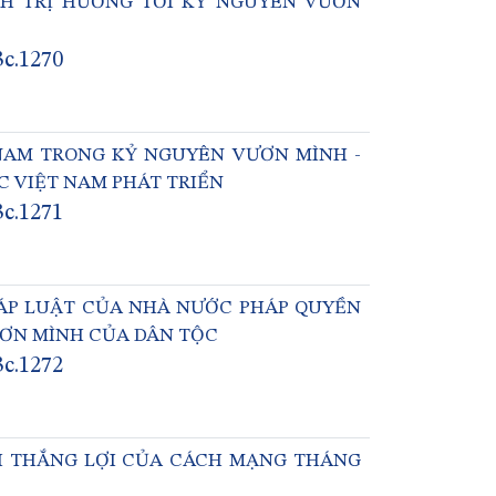
NH TRỊ HƯỚNG TỚI KỶ NGUYÊN VƯƠN
3c.1270
 NAM TRONG KỶ NGUYÊN VƯƠN MÌNH -
C VIỆT NAM PHÁT TRIỂN
3c.1271
ÁP LUẬT CỦA NHÀ NƯỚC PHÁP QUYỀN
ƯƠN MÌNH CỦA DÂN TỘC
3c.1272
ỚI THẮNG LỢI CỦA CÁCH MẠNG THÁNG