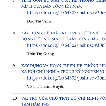
7.
TINH GỌN BỘ MÁY CỦA HỆ THỐNG CHÍ
MÌNH CỦA DÂN TỘC VIỆT NAM
https://doi.org/10.64302/joshusc.v30n
Đào Thị Vinh
8.
XÂY DỰNG HỆ GIÁ TRỊ CON NGƯỜI VIỆT
ĐỘNG LỰC NỘI SINH ĐỂ XÂY DỰNG DÂN TỘ
https://doi.org/10.64302/joshusc.v30n
Trần Thị Giang
9.
XÂY DỰNG VÀ HOÀN THIỆN HỆ THỐNG PH
XÃ HỘI CHỦ NGHĨA TRONG KỶ NGUYÊN V
https://doi.org/10.64302/joshusc.v30n
Võ Thị Thanh Huyền
10.
VAI TRÒ CỦA CHỦ TỊCH HỒ CHÍ MINH V
TÁM NĂM 1945