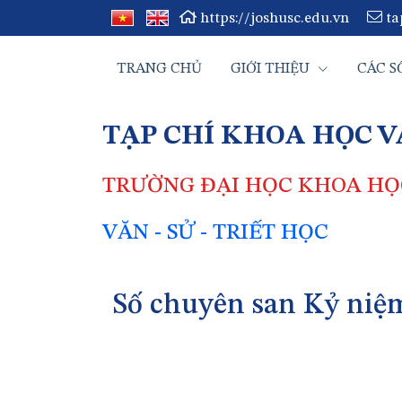
https://joshusc.edu.vn
ta
TRANG CHỦ
GIỚI THIỆU
CÁC S
TẠP CHÍ KHOA HỌC 
TRƯỜNG ĐẠI HỌC KHOA HỌC
VĂN - SỬ - TRIẾT HỌC
Số chuyên san Kỷ niệ