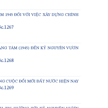
 1945 ĐỐI VỚI VIỆC XÂY DỰNG CHÍNH
3c.1267
NG TÁM (1945) ĐẾN KỶ NGUYÊN VƯƠN
3c.1268
NG CUỘC ĐỔI MỚI ĐẤT NƯỚC HIỆN NAY
3c.1269