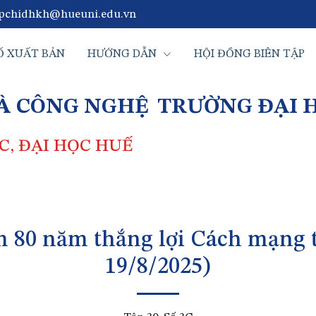
pchidhkh@hueuni.edu.vn
Ố XUẤT BẢN
HƯỚNG DẪN
HỘI ĐỒNG BIÊN TẬP
VÀ CÔNG NGHỆ
TRƯỜNG ĐẠI 
, ĐẠI HỌC HUẾ
m 80 năm thắng lợi Cách mạng t
19/8/2025)