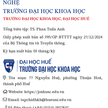
NGHỆ
TRƯỜNG ĐẠI HỌC KHOA HỌC
TRƯỜNG ĐẠI HỌC KHOA HỌC, ĐẠI HỌC HUẾ
Tổng biên tập: TS. Phan Tuấn Anh
Giấy phép xuất bản số 395/GP-BTTTT ngày 27/12/2024
của Bộ Thông tin và Truyền thông.
Kỳ hạn xuất bản: 03 tháng/kỳ
Tòa soạn: 77 Nguyễn Huệ, phường Thuận Hoá,
thành phố Huế
Website: https://joshusc.edu.vn
Email: tapchidhkh@hueuni.edu.vn
Số điện thoại: (+84) (0234) 3837847