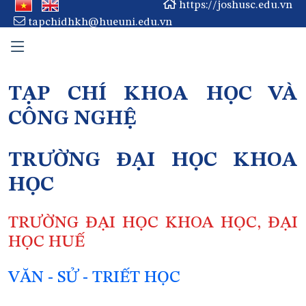
https://joshusc.edu.vn
tapchidhkh@hueuni.edu.vn
TẠP CHÍ KHOA HỌC VÀ
CÔNG NGHỆ
TRƯỜNG ĐẠI HỌC KHOA
HỌC
TRƯỜNG ĐẠI HỌC KHOA HỌC, ĐẠI
HỌC HUẾ
VĂN - SỬ - TRIẾT HỌC