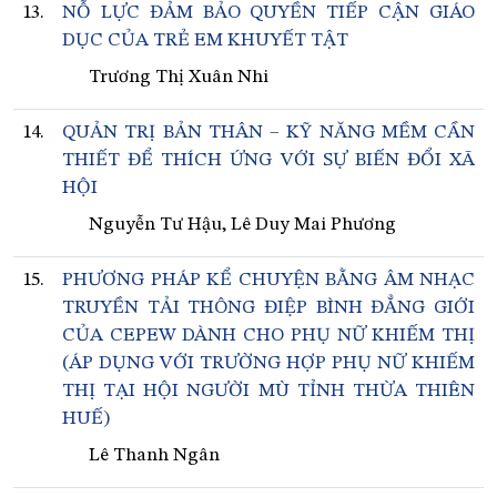
13.
NỖ LỰC ĐẢM BẢO QUYỀN TIẾP CẬN GIÁO
DỤC CỦA TRẺ EM KHUYẾT TẬT
Trương Thị Xuân Nhi
14.
QUẢN TRỊ BẢN THÂN – KỸ NĂNG MỀM CẦN
THIẾT ĐỂ THÍCH ỨNG VỚI SỰ BIẾN ĐỔI XÃ
HỘI
Nguyễn Tư Hậu, Lê Duy Mai Phương
15.
PHƯƠNG PHÁP KỂ CHUYỆN BẰNG ÂM NHẠC
TRUYỀN TẢI THÔNG ĐIỆP BÌNH ĐẲNG GIỚI
CỦA CEPEW DÀNH CHO PHỤ NỮ KHIẾM THỊ
(ÁP DỤNG VỚI TRƯỜNG HỢP PHỤ NỮ KHIẾM
THỊ TẠI HỘI NGƯỜI MÙ TỈNH THỪA THIÊN
HUẾ)
Lê Thanh Ngân