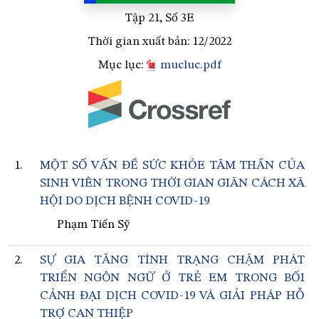
Tập 21, Số 3E
Thời gian xuất bản: 12/2022
Mục lục:
mucluc.pdf
1.
MỘT SỐ VẤN ĐỀ SỨC KHỎE TÂM THẦN CỦA
SINH VIÊN TRONG THỜI GIAN GIÃN CÁCH XÃ
HỘI DO DỊCH BỆNH COVID-19
Phạm Tiến Sỹ
2.
SỰ GIA TĂNG TÌNH TRẠNG CHẬM PHÁT
TRIỂN NGÔN NGỮ Ở TRẺ EM TRONG BỐI
CẢNH ĐẠI DỊCH COVID-19 VÀ GIẢI PHÁP HỖ
TRỢ CAN THIỆP