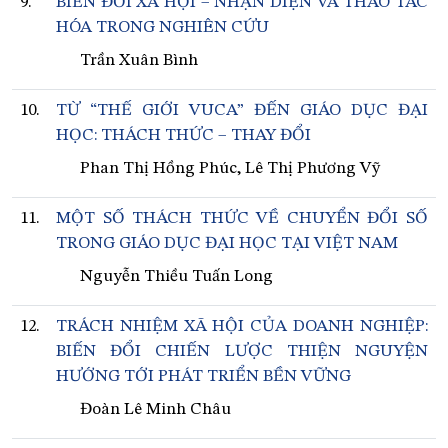
9.
BIẾN ĐỔI XÃ HỘI – NHẬN DIỆN VÀ THAO TÁC
HÓA TRONG NGHIÊN CỨU
Trần Xuân Bình
10.
TỪ “THẾ GIỚI VUCA” ĐẾN GIÁO DỤC ĐẠI
HỌC: THÁCH THỨC – THAY ĐỔI
Phan Thị Hồng Phúc, Lê Thị Phương Vỹ
11.
MỘT SỐ THÁCH THỨC VỀ CHUYỂN ĐỔI SỐ
TRONG GIÁO DỤC ĐẠI HỌC TẠI VIỆT NAM
Nguyễn Thiều Tuấn Long
12.
TRÁCH NHIỆM XÃ HỘI CỦA DOANH NGHIỆP:
BIẾN ĐỔI CHIẾN LƯỢC THIỆN NGUYỆN
HƯỚNG TỚI PHÁT TRIỂN BỀN VỮNG
Đoàn Lê Minh Châu