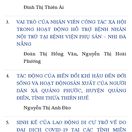
Đinh Thị Thiên Ái
3.
VAI TRÒ CỦA NHÂN VIÊN CÔNG TÁC XÃ HỘI
TRONG HOẠT ĐỘNG HỖ TRỢ BỆNH NHÂN
NỘI TRÚ TẠI BỆNH VIỆN PHỤ SẢN – NHI ĐÀ
NẴNG
Đoàn Thị Hồng Vân, Nguyễn Thị Hoài
Phương
4.
TÁC ĐỘNG CỦA BIẾN ĐỔI KHÍ HẬU ĐẾN ĐỜI
SỐNG VÀ HOẠT ĐỘNGSẢN XUẤT CỦA NGƯỜI
DÂN XÃ QUẢNG PHƯỚC, HUYỆN QUẢNG
ĐIỀN, TỈNH THỪA THIÊN HUẾ
Nguyễn Thị Anh Đào
5.
SINH KẾ CỦA LAO ĐỘNG DI CƯ TRỞ VỀ DO
ĐẠI DỊCH COVID-19 TẠI CÁC TỈNH MIỀN