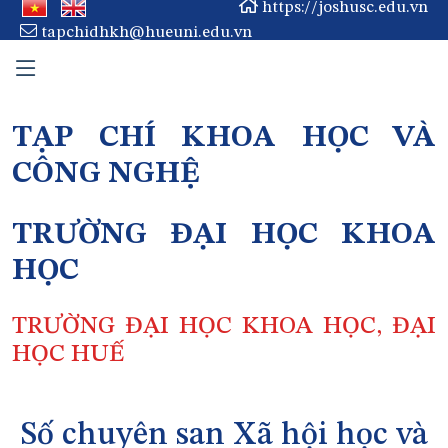
https://joshusc.edu.vn
tapchidhkh@hueuni.edu.vn
TẠP CHÍ KHOA HỌC VÀ
CÔNG NGHỆ
TRƯỜNG ĐẠI HỌC KHOA
HỌC
TRƯỜNG ĐẠI HỌC KHOA HỌC, ĐẠI
HỌC HUẾ
Số chuyên san Xã hội học và