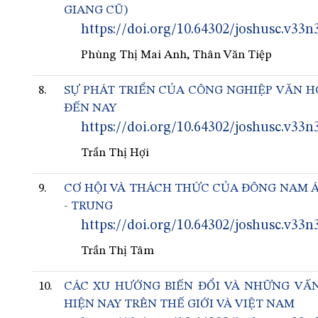
GIANG CŨ)
https://doi.org/10.64302/joshusc.v33n
Phùng Thị Mai Anh, Thân Văn Tiệp
8.
SỰ PHÁT TRIỂN CỦA CÔNG NGHIỆP VĂN H
ĐẾN NAY
https://doi.org/10.64302/joshusc.v33n
Trần Thị Hợi
9.
CƠ HỘI VÀ THÁCH THỨC CỦA ĐÔNG NAM 
- TRUNG
https://doi.org/10.64302/joshusc.v33n
Trần Thị Tâm
10.
CÁC XU HƯỚNG BIẾN ĐỔI VÀ NHỮNG VẤN
HIỆN NAY TRÊN THẾ GIỚI VÀ VIỆT NAM