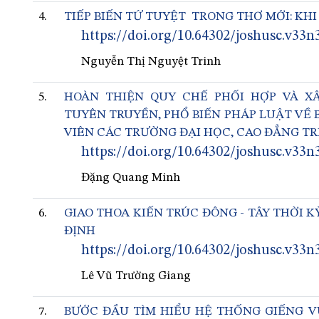
4.
TIẾP BIẾN TỨ TUYỆT TRONG THƠ MỚI: KH
https://doi.org/10.64302/joshusc.v33n
Nguyễn Thị Nguyệt Trinh
5.
HOÀN THIỆN QUY CHẾ PHỐI HỢP VÀ X
TUYÊN TRUYỀN, PHỔ BIẾN PHÁP LUẬT VỀ B
VIÊN CÁC TRƯỜNG ĐẠI HỌC, CAO ĐẲNG T
https://doi.org/10.64302/joshusc.v33n
Đặng Quang Minh
6.
GIAO THOA KIẾN TRÚC ĐÔNG - TÂY THỜI 
ĐỊNH
https://doi.org/10.64302/joshusc.v33n
Lê Vũ Trường Giang
7.
BƯỚC ĐẦU TÌM HIỂU HỆ THỐNG GIẾNG V