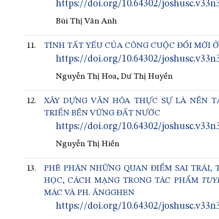
https://doi.org/10.64302/joshusc.v33n
Bùi Thị Vân Anh
11.
TÍNH TẤT YẾU CỦA CÔNG CUỘC ĐỔI MỚI Ở
https://doi.org/10.64302/joshusc.v33n
Nguyễn Thị Hoa, Dư Thị Huyền
12.
XÂY DỰNG VĂN HÓA THỰC SỰ LÀ NỀN 
TRIỂN BỀN VỮNG ĐẤT NƯỚC
https://doi.org/10.64302/joshusc.v33n
Nguyễn Thị Hiền
13.
PHÊ PHÁN NHỮNG QUAN ĐIỂM SAI TRÁI, 
HỌC, CÁCH MẠNG TRONG TÁC PHẨM
TUY
MÁC VÀ PH. ĂNGGHEN
https://doi.org/10.64302/joshusc.v33n