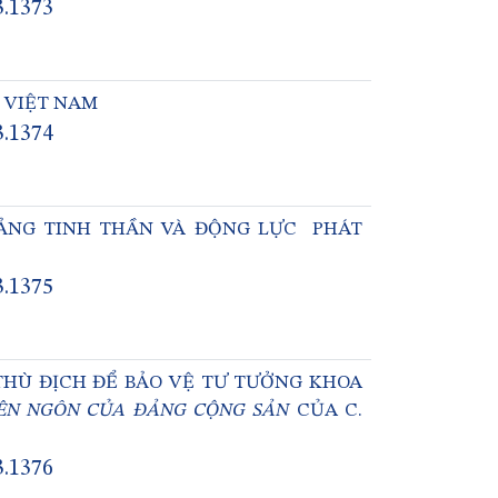
3.1373
 VIỆT NAM
3.1374
TẢNG TINH THẦN VÀ ĐỘNG LỰC PHÁT
3.1375
THÙ ĐỊCH ĐỂ BẢO VỆ TƯ TƯỞNG KHOA
ÊN NGÔN CỦA ĐẢNG CỘNG SẢN
CỦA C.
3.1376