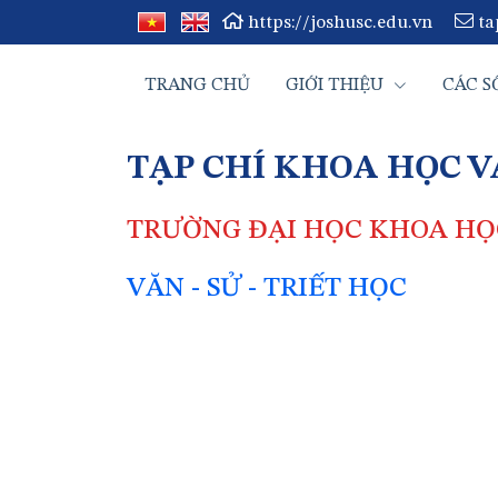
https://joshusc.edu.vn
ta
TRANG CHỦ
GIỚI THIỆU
CÁC S
TẠP CHÍ KHOA HỌC 
TRƯỜNG ĐẠI HỌC KHOA HỌC
VĂN - SỬ - TRIẾT HỌC