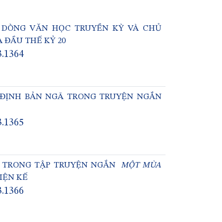
Ề DÒNG VĂN HỌC TRUYỀN KỲ VÀ CHỦ
 ĐẦU THẾ KỶ 20
3.1364
 ĐỊNH BẢN NGÃ TRONG TRUYỆN NGẮN
3.1365
I TRONG TẬP TRUYỆN NGẮN
MỘT MÙA
IỆN KẾ
3.1366