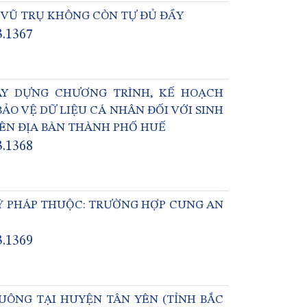
I VŨ TRỤ KHÔNG CÒN TỰ ĐỦ ĐẦY
3.1367
ÂY DỰNG CHƯƠNG TRÌNH, KẾ HOẠCH
ẢO VỆ DỮ LIỆU CÁ NHÂN ĐỐI VỚI SINH
RÊN ĐỊA BÀN THÀNH PHỐ HUẾ
3.1368
KỲ PHÁP THUỘC: TRƯỜNG HỢP CUNG AN
3.1369
UÔNG TẠI HUYỆN TÂN YÊN (TỈNH BẮC