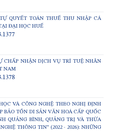
 TỰ QUYẾT TOÁN THUẾ THU NHẬP CÁ
TẠI ĐẠI HỌC HUẾ
3.1377
Ự CHẤP NHẬN DỊCH VỤ TRÍ TUỆ NHÂN
ỆT NAM
3.1378
HỌC VÀ CÔNG NGHỆ THEO NGHỊ ĐỊNH
P BẢO TỒN DI SẢN VĂN HOÁ CẤP QUỐC
ỈNH QUẢNG BÌNH, QUẢNG TRỊ VÀ THỪA
HỆ THÔNG TIN” (2022 - 2026): NHỮNG