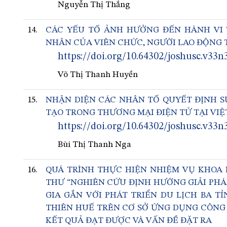
Nguyễn Thị Thắng
14.
CÁC YẾU TỐ ẢNH HƯỞNG ĐẾN HÀNH VI
NHÂN CỦA VIÊN CHỨC, NGƯỜI LAO ĐỘNG 
https://doi.org/10.64302/joshusc.v33n
Võ Thị Thanh Huyền
15.
NHẬN DIỆN CÁC NHÂN TỐ QUYẾT ĐỊNH S
TẠO TRONG THƯƠNG MẠI ĐIỆN TỬ TẠI VI
https://doi.org/10.64302/joshusc.v33n
Bùi Thị Thanh Nga
16.
QUÁ TRÌNH THỰC HIỆN NHIỆM VỤ KHOA 
THƯ “NGHIÊN CỨU ĐỊNH HƯỚNG GIẢI PHÁ
GIA GẮN VỚI PHÁT TRIỂN DU LỊCH BA T
THIÊN HUẾ TRÊN CƠ SỞ ỨNG DỤNG CÔNG NG
KẾT QUẢ ĐẠT ĐƯỢC VÀ VẤN ĐỀ ĐẶT RA