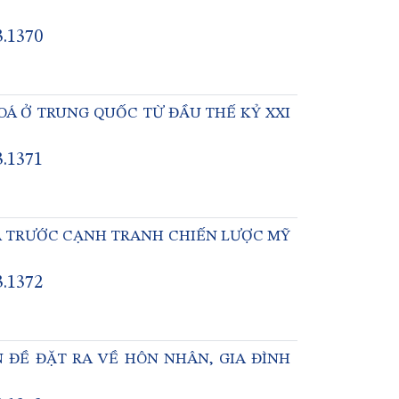
3.1370
OÁ Ở TRUNG QUỐC TỪ ĐẦU THẾ KỶ XXI
3.1371
Á TRƯỚC CẠNH TRANH CHIẾN LƯỢC MỸ
3.1372
 ĐỀ ĐẶT RA VỀ HÔN NHÂN, GIA ĐÌNH