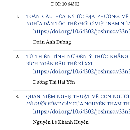
DOI: 10.64302
1.
TOÀN CẦU HÓA KÝ ỨC ĐỊA PHƯƠNG: V
NGHĨA DÂN TỘC THẾ GIỚI Ở VIỆT NAM NỬA
https://doi.org/10.64302/joshusc.v33n
Đoàn Ánh Dương
2.
TỪ THIÊN TÍNH NỮ ĐẾN Ý THỨC KHẲNG
BÍCH NGÂN ĐẦU THẾ KỈ XXI
https://doi.org/10.64302/joshusc.v33n
Dương Thị Hải Yến
3.
QUAN NIỆM NGHỆ THUẬT VỀ CON NGƯỜ
HÈ DƯỚI BÓNG CÂY
CỦA NGUYỄN THAM TH
https://doi.org/10.64302/joshusc.v33n
Nguyễn Lê Khánh Huyền