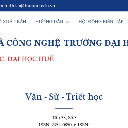
pchidhkh@hueuni.edu.vn
Ố XUẤT BẢN
HƯỚNG DẪN
HỘI ĐỒNG BIÊN TẬP
VÀ CÔNG NGHỆ
TRƯỜNG ĐẠI 
, ĐẠI HỌC HUẾ
Văn - Sử - Triết học
Tập 33, Số 3
ISSN: 2354-0850, e-ISSN: