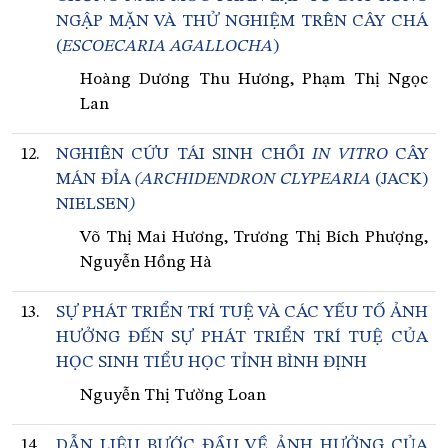
NGẬP MẶN VÀ THỬ NGHIỆM TRÊN CÂY CHÁ
(
ESCOECARIA AGALLOCHA
)
Hoàng Dương Thu Hương, Phạm Thị Ngọc
Lan
12.
NGHIÊN CỨU TÁI SINH CHỒI
IN VITRO
CÂY
MÁN ĐỈA
(ARCHIDENDRON CLYPEARIA
(JACK)
NIELSEN
)
Võ Thị Mai Hương, Trương Thị Bích Phượng,
Nguyễn Hồng Hà
13.
SỰ PHÁT TRIỂN TRÍ TUỆ VÀ CÁC YẾU TỐ ẢNH
HƯỞNG ĐẾN SỰ PHÁT TRIỂN TRÍ TUỆ CỦA
HỌC SINH TIỂU HỌC TỈNH BÌNH ĐỊNH
Nguyễn Thị Tường Loan
14.
DẪN LIỆU BƯỚC ĐẦU VỀ ẢNH HƯỞNG CỦA