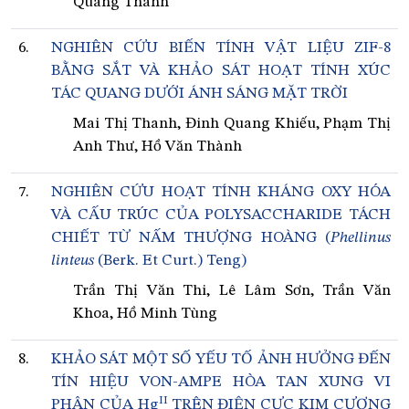
Quang Thành
6.
NGHIÊN CỨU BIẾN TÍNH VẬT LIỆU ZIF-8
BẰNG SẮT VÀ KHẢO SÁT HOẠT TÍNH XÚC
TÁC QUANG DƯỚI ÁNH SÁNG MẶT TRỜI
Mai Thị Thanh, Đinh Quang Khiếu, Phạm Thị
Anh Thư, Hồ Văn Thành
7.
NGHIÊN CỨU HOẠT TÍNH KHÁNG OXY HÓA
VÀ CẤU TRÚC CỦA POLYSACCHARIDE TÁCH
CHIẾT TỪ NẤM THƯỢNG HOÀNG (
Phellinus
linteus
(Berk. Et Curt.) Teng)
Trần Thị Văn Thi, Lê Lâm Sơn, Trần Văn
Khoa, Hồ Minh Tùng
8.
KHẢO SÁT MỘT SỐ YẾU TỐ ẢNH HƯỞNG ĐẾN
TÍN HIỆU VON-AMPE HÒA TAN XUNG VI
II
PHÂN CỦA Hg
TRÊN ĐIỆN CỰC KIM CƯƠNG