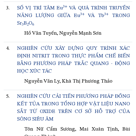
3+
3.
SỐ VỊ TRÍ TÂM Eu
VÀ QUÁ TRÌNH TRUYỀN
3+
3+
NĂNG LƯỢNG GIỮA Eu
VÀ Tb
TRONG
Sr
B
O
3
2
6
Hồ Văn Tuyến, Nguyễn Mạnh Sơn
4.
NGHIÊN CỨU XÂY DỰNG QUY TRÌNH XÁC
ĐỊNH NITRIT TRONG THỰC PHẨM CHẾ BIẾN
BẰNG PHƯƠNG PHÁP TRẮC QUANG - ĐỘNG
HỌC XÚC TÁC
Nguyễn Văn Ly, Khà Thị Phương Thảo
5.
NGHIÊN CỨU CẢI TIẾN PHƯƠNG PHÁP ĐỒNG
KẾT TỦA TRONG TỔNG HỢP VẬT LIỆU NANO
SẮT TỪ OXIDE TRÊN CƠ SỞ HỖ TRỢ CỦA
SÓNG SIÊU ÂM
Tôn Nữ Cẩm Sương, Mai Xuân Tịnh, Bùi