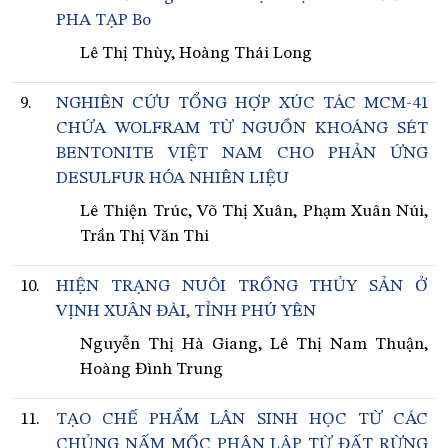
PHA TẠP Bo
Lê Thị Thùy, Hoàng Thái Long
9.
NGHIÊN CỨU TỔNG HỢP XÚC TÁC MCM-41
CHỨA WOLFRAM TỪ NGUỒN KHOÁNG SÉT
BENTONITE VIỆT NAM CHO PHẢN ỨNG
DESULFUR HÓA NHIÊN LIỆU
Lê Thiện Trúc, Võ Thị Xuân, Phạm Xuân Núi,
Trần Thị Văn Thi
10.
HIỆN TRẠNG NUÔI TRỒNG THỦY SẢN Ở
VỊNH XUÂN ĐÀI, TỈNH PHÚ YÊN
Nguyễn Thị Hà Giang, Lê Thị Nam Thuận,
Hoàng Đình Trung
11.
TẠO CHẾ PHẨM LÂN SINH HỌC TỪ CÁC
CHỦNG NẤM MỐC PHÂN LẬP TỪ ĐẤT RỪNG