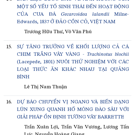
MỘT SỐ YẾU TỐ SINH THÁI ĐẾN HOẠT ĐỘNG
CỦA CUA ĐÁ
Gecarcoidea lalandii
Milne-
Edwards, 1837 Ở ĐẢO CỒN CỎ, VIỆT NAM
Trương Hữu Thư, Võ Văn Phú
15.
SỰ TĂNG TRƯỞNG VỀ KHỐI LƯỢNG CẢ CÁ
CHIM TRẮNG VÂY VÀNG -
Trachinotus blochii
(Lacepede, 1801) NUÔI THỬ NGHIỆM VỚI CÁC
LOẠI THỨC ĂN KHÁC NHAU TẠI QUẢNG
BÌNH
Lê Thị Nam Thuận
16.
DỰ BÁO CHUYỂN VỊ NGANG VÀ BIẾN DẠNG
LÚN XUNG QUANH HỐ MÓNG ĐÀO SÂU VỚI
GIẢI PHÁP ỔN ĐỊNH TƯỜNG VÂY BARRETTE
Trần Xuân Lợi, Trần Văn Vương, Lương Tấn
Lực, Nguyễn Hoàng Giang